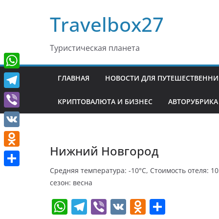
Перейти
Travelbox27
к
содержимому
Туристическая планета
W
ГЛАВНАЯ
НОВОСТИ ДЛЯ ПУТЕШЕСТВЕНН
h
T
КРИПТОВАЛЮТА И БИЗНЕС
АВТОРУБРИКА
a
e
V
t
l
i
V
s
e
b
Нижний Новгород
K
A
O
g
e
p
d
Средняя температура: -10°C, Стоимость отеля: 1
r
О
r
сезон: весна
p
n
a
т
o
W
T
Vi
V
O
О
m
п
k