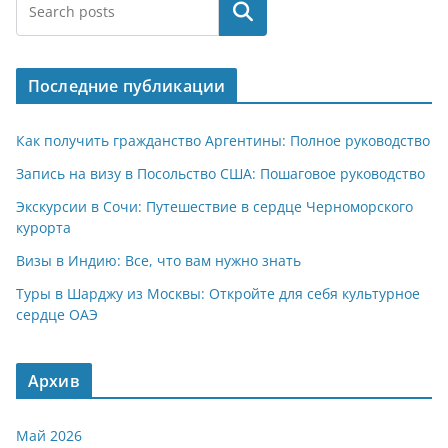
at
e
er
n
п
Поиск
s
gr
o
р
A
a
kl
а
Последние публикации
p
m
a
в
p
ss
и
Как получить гражданство Аргентины: Полное руководство
ni
т
Запись на визу в Посольство США: Пошаговое руководство
ki
ь
Экскурсии в Сочи: Путешествие в сердце Черноморского
курорта
Визы в Индию: Все, что вам нужно знать
Туры в Шарджу из Москвы: Откройте для себя культурное
сердце ОАЭ
Архив
Май 2026