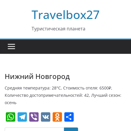
Перейти
Travelbox27
к
содержимому
Туристическая планета
Нижний Новгород
Средняя температура: 28°C, Стоимость отеля: 6500₽,
Количество достопримечательностей: 42, Лучший сезон:
осень
W
T
Vi
V
O
О
h
el
b
K
d
т