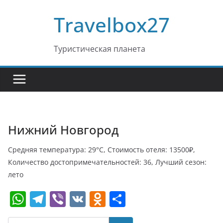
Перейти
Travelbox27
к
содержимому
Туристическая планета
Нижний Новгород
Средняя температура: 29°C, Стоимость отеля: 13500₽,
Количество достопримечательностей: 36, Лучший сезон:
лето
W
T
Vi
V
O
О
h
el
b
K
d
т