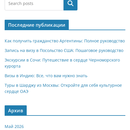
at
e
er
n
п
Поиск
s
gr
o
р
A
a
kl
а
Последние публикации
p
m
a
в
p
ss
и
Как получить гражданство Аргентины: Полное руководство
ni
т
Запись на визу в Посольство США: Пошаговое руководство
ki
ь
Экскурсии в Сочи: Путешествие в сердце Черноморского
курорта
Визы в Индию: Все, что вам нужно знать
Туры в Шарджу из Москвы: Откройте для себя культурное
сердце ОАЭ
Архив
Май 2026