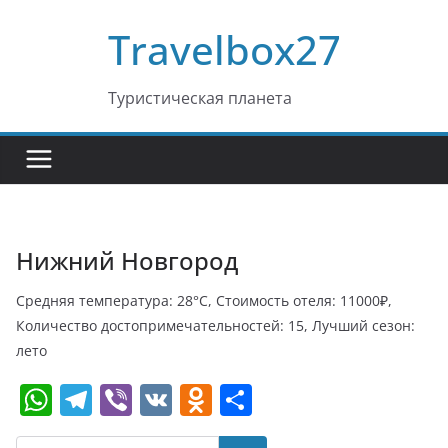
Перейти
Travelbox27
к
содержимому
Туристическая планета
Нижний Новгород
Средняя температура: 28°C, Стоимость отеля: 11000₽,
Количество достопримечательностей: 15, Лучший сезон:
лето
W
T
Vi
V
O
О
h
el
b
K
d
т