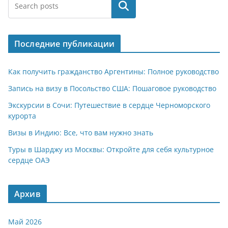
at
e
er
n
п
Поиск
s
gr
o
р
A
a
kl
а
Последние публикации
p
m
a
в
p
ss
и
Как получить гражданство Аргентины: Полное руководство
ni
т
Запись на визу в Посольство США: Пошаговое руководство
ki
ь
Экскурсии в Сочи: Путешествие в сердце Черноморского
курорта
Визы в Индию: Все, что вам нужно знать
Туры в Шарджу из Москвы: Откройте для себя культурное
сердце ОАЭ
Архив
Май 2026