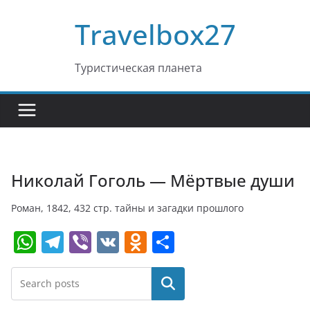
Перейти
Travelbox27
к
содержимому
Туристическая планета
Николай Гоголь — Мёртвые души
Роман, 1842, 432 стр. тайны и загадки прошлого
W
T
Vi
V
O
О
h
el
b
K
d
т
at
e
er
n
п
Поиск
s
gr
o
р