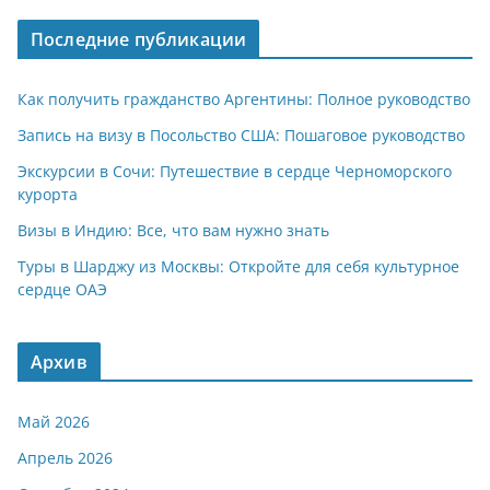
A
a
kl
а
Последние публикации
p
m
a
в
p
ss
и
Как получить гражданство Аргентины: Полное руководство
ni
т
Запись на визу в Посольство США: Пошаговое руководство
ki
ь
Экскурсии в Сочи: Путешествие в сердце Черноморского
курорта
Визы в Индию: Все, что вам нужно знать
Туры в Шарджу из Москвы: Откройте для себя культурное
сердце ОАЭ
Архив
Май 2026
Апрель 2026