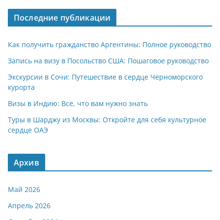
A
a
kl
а
Последние публикации
p
m
a
в
p
ss
и
Как получить гражданство Аргентины: Полное руководство
ni
т
Запись на визу в Посольство США: Пошаговое руководство
ki
ь
Экскурсии в Сочи: Путешествие в сердце Черноморского
курорта
Визы в Индию: Все, что вам нужно знать
Туры в Шарджу из Москвы: Откройте для себя культурное
сердце ОАЭ
Архив
Май 2026
Апрель 2026