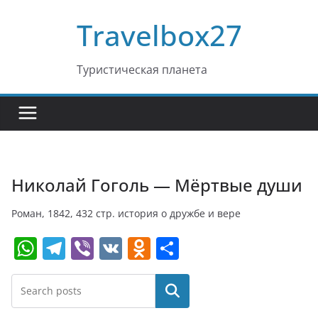
Перейти
Travelbox27
к
содержимому
Туристическая планета
Николай Гоголь — Мёртвые души
Роман, 1842, 432 стр. история о дружбе и вере
W
T
Vi
V
O
О
h
el
b
K
d
т
at
e
er
n
п
Поиск
s
gr
o
р