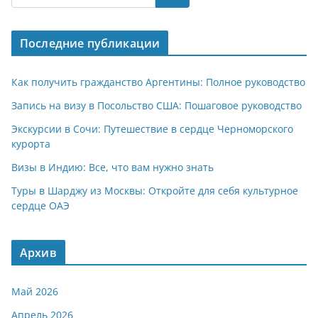
s
gr
o
р
A
a
kl
а
Последние публикации
p
m
a
в
p
ss
и
Как получить гражданство Аргентины: Полное руководство
ni
т
Запись на визу в Посольство США: Пошаговое руководство
ki
ь
Экскурсии в Сочи: Путешествие в сердце Черноморского
курорта
Визы в Индию: Все, что вам нужно знать
Туры в Шарджу из Москвы: Откройте для себя культурное
сердце ОАЭ
Архив
Май 2026
Апрель 2026