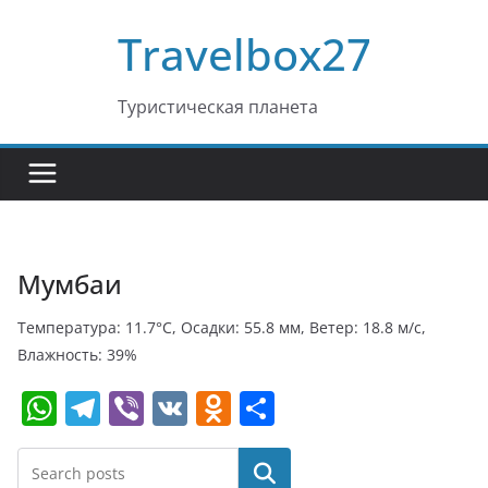
Перейти
Travelbox27
к
содержимому
Туристическая планета
Мумбаи
Температура: 11.7°C, Осадки: 55.8 мм, Ветер: 18.8 м/с,
Влажность: 39%
W
T
Vi
V
O
О
h
el
b
K
d
т
at
e
er
n
п
Поиск