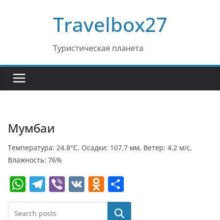
Перейти
Travelbox27
к
содержимому
Туристическая планета
Мумбаи
Температура: 24.8°C, Осадки: 107.7 мм, Ветер: 4.2 м/с,
Влажность: 76%
W
T
Vi
V
O
О
h
el
b
K
d
т
at
e
er
n
п
Поиск