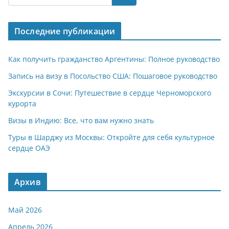
s
gr
o
р
A
a
kl
а
Последние публикации
p
m
a
в
p
ss
и
Как получить гражданство Аргентины: Полное руководство
ni
т
Запись на визу в Посольство США: Пошаговое руководство
ki
ь
Экскурсии в Сочи: Путешествие в сердце Черноморского
курорта
Визы в Индию: Все, что вам нужно знать
Туры в Шарджу из Москвы: Откройте для себя культурное
сердце ОАЭ
Архив
Май 2026
Апрель 2026