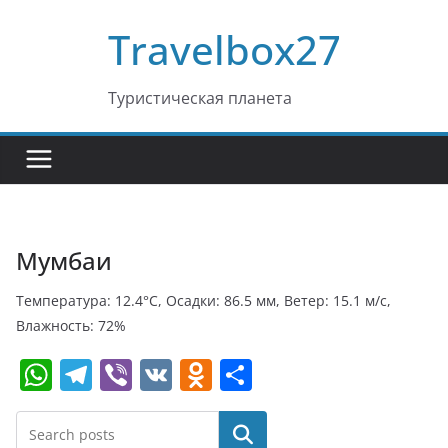
Перейти
Travelbox27
к
содержимому
Туристическая планета
Мумбаи
Температура: 12.4°C, Осадки: 86.5 мм, Ветер: 15.1 м/с,
Влажность: 72%
W
T
Vi
V
O
О
h
el
b
K
d
т
at
e
er
n
п
Поиск