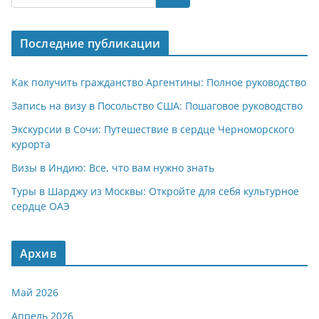
s
gr
o
р
A
a
kl
а
Последние публикации
p
m
a
в
p
ss
и
Как получить гражданство Аргентины: Полное руководство
ni
т
Запись на визу в Посольство США: Пошаговое руководство
ki
ь
Экскурсии в Сочи: Путешествие в сердце Черноморского
курорта
Визы в Индию: Все, что вам нужно знать
Туры в Шарджу из Москвы: Откройте для себя культурное
сердце ОАЭ
Архив
Май 2026
Апрель 2026