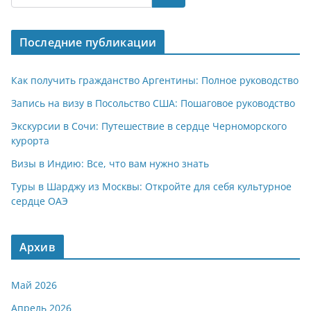
s
gr
o
р
A
a
kl
а
Последние публикации
p
m
a
в
p
ss
и
Как получить гражданство Аргентины: Полное руководство
ni
т
Запись на визу в Посольство США: Пошаговое руководство
ki
ь
Экскурсии в Сочи: Путешествие в сердце Черноморского
курорта
Визы в Индию: Все, что вам нужно знать
Туры в Шарджу из Москвы: Откройте для себя культурное
сердце ОАЭ
Архив
Май 2026
Апрель 2026