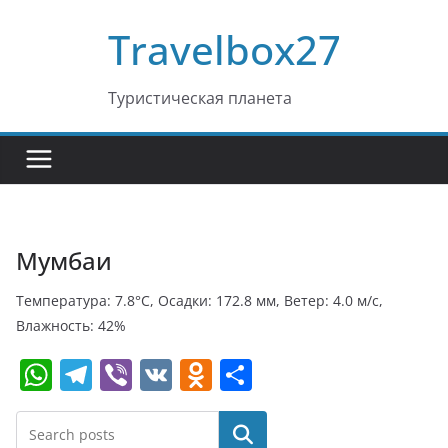
Перейти
Travelbox27
к
содержимому
Туристическая планета
Мумбаи
Температура: 7.8°C, Осадки: 172.8 мм, Ветер: 4.0 м/с,
Влажность: 42%
W
T
Vi
V
O
О
h
el
b
K
d
т
at
e
er
n
п
Поиск