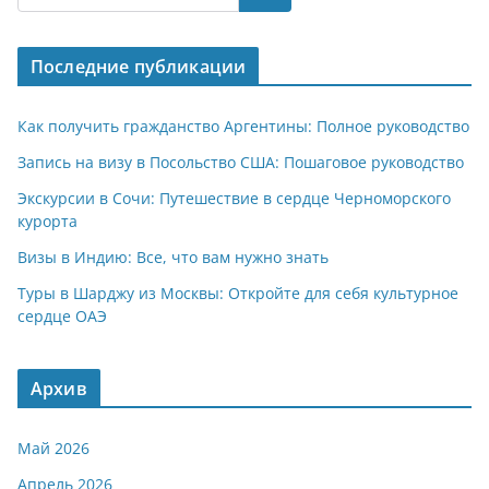
s
gr
o
р
A
a
kl
а
Последние публикации
p
m
a
в
p
ss
и
Как получить гражданство Аргентины: Полное руководство
ni
т
Запись на визу в Посольство США: Пошаговое руководство
ki
ь
Экскурсии в Сочи: Путешествие в сердце Черноморского
курорта
Визы в Индию: Все, что вам нужно знать
Туры в Шарджу из Москвы: Откройте для себя культурное
сердце ОАЭ
Архив
Май 2026
Апрель 2026