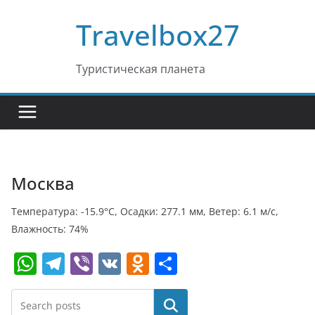
Перейти
Travelbox27
к
содержимому
Туристическая планета
Москва
Температура: -15.9°C, Осадки: 277.1 мм, Ветер: 6.1 м/с,
Влажность: 74%
W
T
Vi
V
O
О
h
el
b
K
d
т
at
e
er
n
п
Поиск