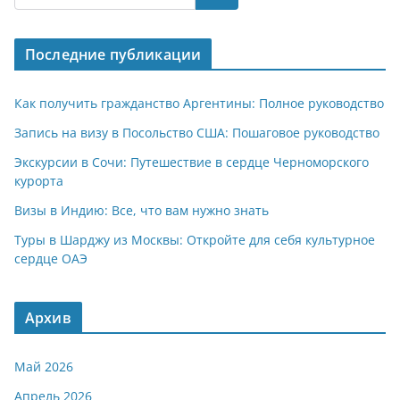
s
gr
o
р
A
a
kl
а
Последние публикации
p
m
a
в
p
ss
и
Как получить гражданство Аргентины: Полное руководство
ni
т
Запись на визу в Посольство США: Пошаговое руководство
ki
ь
Экскурсии в Сочи: Путешествие в сердце Черноморского
курорта
Визы в Индию: Все, что вам нужно знать
Туры в Шарджу из Москвы: Откройте для себя культурное
сердце ОАЭ
Архив
Май 2026
Апрель 2026