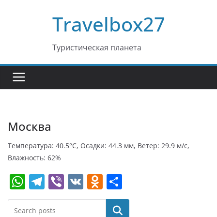
Перейти
Travelbox27
к
содержимому
Туристическая планета
Москва
Температура: 40.5°C, Осадки: 44.3 мм, Ветер: 29.9 м/с,
Влажность: 62%
W
T
Vi
V
O
О
h
el
b
K
d
т
at
e
er
n
п
Поиск