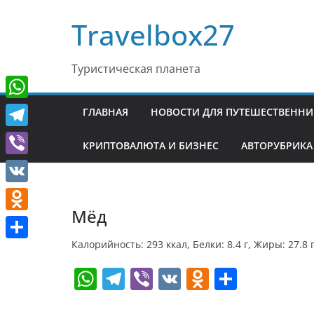
Перейти
Travelbox27
к
содержимому
Туристическая планета
W
ГЛАВНАЯ
НОВОСТИ ДЛЯ ПУТЕШЕСТВЕНН
h
T
КРИПТОВАЛЮТА И БИЗНЕС
АВТОРУБРИКА
a
e
V
t
l
i
V
s
e
b
Мёд
K
A
O
g
e
p
d
Калорийность: 293 ккал, Белки: 8.4 г, Жиры: 27.8 г
r
О
r
p
n
W
T
Vi
V
O
О
a
т
o
h
el
b
K
d
т
m
п
k