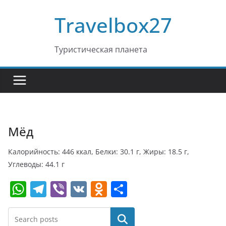
Перейти
Travelbox27
к
содержимому
Туристическая планета
Мёд
Калорийность: 446 ккал, Белки: 30.1 г, Жиры: 18.5 г,
Углеводы: 44.1 г
W
T
Vi
V
O
О
h
el
b
K
d
т
at
e
er
n
п
Поиск