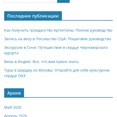
s
gr
o
р
A
a
kl
а
Последние публикации
p
m
a
в
p
ss
и
Как получить гражданство Аргентины: Полное руководство
ni
т
Запись на визу в Посольство США: Пошаговое руководство
ki
ь
Экскурсии в Сочи: Путешествие в сердце Черноморского
курорта
Визы в Индию: Все, что вам нужно знать
Туры в Шарджу из Москвы: Откройте для себя культурное
сердце ОАЭ
Архив
Май 2026
Апрель 2026