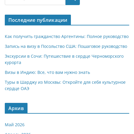
s
gr
o
р
A
a
kl
а
Последние публикации
p
m
a
в
p
ss
и
Как получить гражданство Аргентины: Полное руководство
ni
т
Запись на визу в Посольство США: Пошаговое руководство
ki
ь
Экскурсии в Сочи: Путешествие в сердце Черноморского
курорта
Визы в Индию: Все, что вам нужно знать
Туры в Шарджу из Москвы: Откройте для себя культурное
сердце ОАЭ
Архив
Май 2026