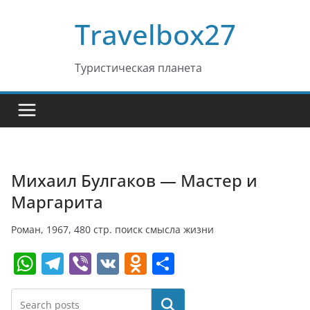
Перейти
Travelbox27
к
содержимому
Туристическая планета
Михаил Булгаков — Мастер и
Маргарита
Роман, 1967, 480 стр. поиск смысла жизни
W
T
Vi
V
O
О
h
el
b
K
d
т
at
e
er
n
п
Поиск