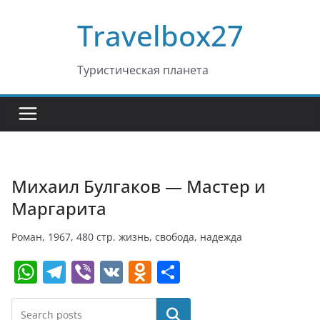
Перейти
Travelbox27
к
содержимому
Туристическая планета
Михаил Булгаков — Мастер и
Маргарита
Роман, 1967, 480 стр. жизнь, свобода, надежда
W
T
Vi
V
O
О
h
el
b
K
d
т
at
e
er
n
п
Поиск