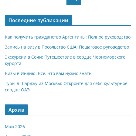
s
gr
o
р
A
a
kl
а
Последние публикации
p
m
a
в
p
ss
и
Как получить гражданство Аргентины: Полное руководство
ni
т
Запись на визу в Посольство США: Пошаговое руководство
ki
ь
Экскурсии в Сочи: Путешествие в сердце Черноморского
курорта
Визы в Индию: Все, что вам нужно знать
Туры в Шарджу из Москвы: Откройте для себя культурное
сердце ОАЭ
Архив
Май 2026