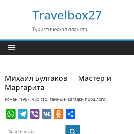
Перейти
Travelbox27
к
содержимому
Туристическая планета
Михаил Булгаков — Мастер и
Маргарита
Роман, 1967, 480 стр. тайны и загадки прошлого
W
T
Vi
V
O
О
h
el
b
K
d
т
at
e
er
n
п
Поиск