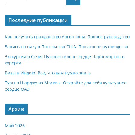
s
gr
o
р
A
a
kl
а
Последние публикации
p
m
a
в
p
ss
и
Как получить гражданство Аргентины: Полное руководство
ni
т
Запись на визу в Посольство США: Пошаговое руководство
ki
ь
Экскурсии в Сочи: Путешествие в сердце Черноморского
курорта
Визы в Индию: Все, что вам нужно знать
Туры в Шарджу из Москвы: Откройте для себя культурное
сердце ОАЭ
Архив
Май 2026