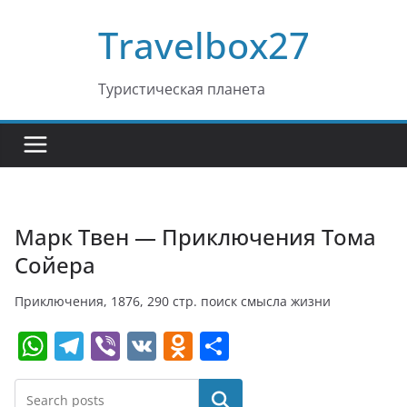
Перейти
Travelbox27
к
содержимому
Туристическая планета
Марк Твен — Приключения Тома
Сойера
Приключения, 1876, 290 стр. поиск смысла жизни
W
T
Vi
V
O
О
h
el
b
K
d
т
at
e
er
n
п
Поиск