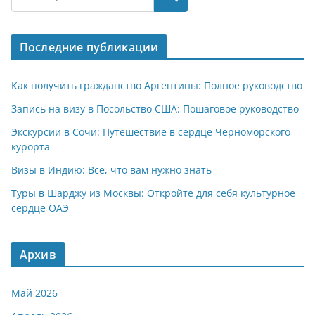
s
gr
o
р
A
a
kl
а
Последние публикации
p
m
a
в
p
ss
и
Как получить гражданство Аргентины: Полное руководство
ni
т
Запись на визу в Посольство США: Пошаговое руководство
ki
ь
Экскурсии в Сочи: Путешествие в сердце Черноморского
курорта
Визы в Индию: Все, что вам нужно знать
Туры в Шарджу из Москвы: Откройте для себя культурное
сердце ОАЭ
Архив
Май 2026