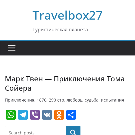
Перейти
Travelbox27
к
содержимому
Туристическая планета
Марк Твен — Приключения Тома
Сойера
Приключения, 1876, 290 стр. любовь, судьба, испытания
W
T
Vi
V
O
О
h
el
b
K
d
т
at
e
er
n
п
Поиск