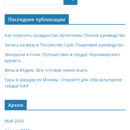
s
gr
o
р
A
a
kl
а
Последние публикации
p
m
a
в
p
ss
и
Как получить гражданство Аргентины: Полное руководство
ni
т
Запись на визу в Посольство США: Пошаговое руководство
ki
ь
Экскурсии в Сочи: Путешествие в сердце Черноморского
курорта
Визы в Индию: Все, что вам нужно знать
Туры в Шарджу из Москвы: Откройте для себя культурное
сердце ОАЭ
Архив
Май 2026