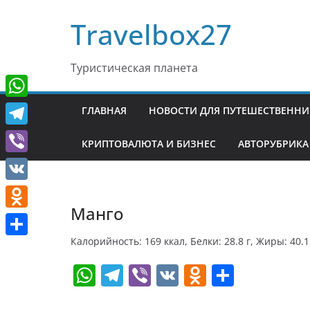
Перейти
Travelbox27
к
содержимому
Туристическая планета
W
ГЛАВНАЯ
НОВОСТИ ДЛЯ ПУТЕШЕСТВЕНН
h
T
КРИПТОВАЛЮТА И БИЗНЕС
АВТОРУБРИКА
a
e
V
t
l
i
V
s
e
b
Манго
K
A
O
g
e
p
d
Калорийность: 169 ккал, Белки: 28.8 г, Жиры: 40.1 
r
О
r
p
n
W
T
Vi
V
O
О
a
т
o
h
el
b
K
d
т
m
п
k