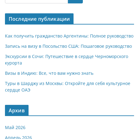
s
gr
o
р
A
a
kl
а
Последние публикации
p
m
a
в
p
ss
и
Как получить гражданство Аргентины: Полное руководство
ni
т
Запись на визу в Посольство США: Пошаговое руководство
ki
ь
Экскурсии в Сочи: Путешествие в сердце Черноморского
курорта
Визы в Индию: Все, что вам нужно знать
Туры в Шарджу из Москвы: Откройте для себя культурное
сердце ОАЭ
Архив
Май 2026
Апрель 2026