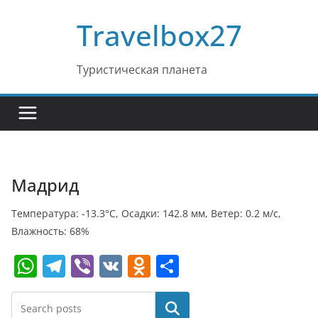
Перейти
Travelbox27
к
содержимому
Туристическая планета
Мадрид
Температура: -13.3°C, Осадки: 142.8 мм, Ветер: 0.2 м/с,
Влажность: 68%
W
T
Vi
V
O
О
h
el
b
K
d
т
at
e
er
n
п
Поиск