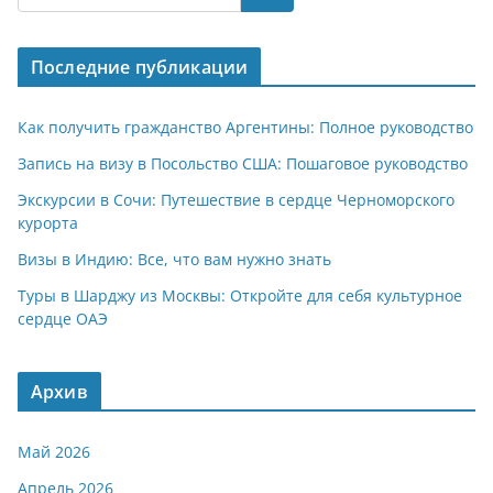
s
gr
o
р
A
a
kl
а
Последние публикации
p
m
a
в
p
ss
и
Как получить гражданство Аргентины: Полное руководство
ni
т
Запись на визу в Посольство США: Пошаговое руководство
ki
ь
Экскурсии в Сочи: Путешествие в сердце Черноморского
курорта
Визы в Индию: Все, что вам нужно знать
Туры в Шарджу из Москвы: Откройте для себя культурное
сердце ОАЭ
Архив
Май 2026
Апрель 2026