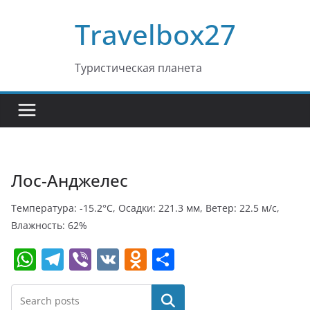
Перейти
Travelbox27
к
содержимому
Туристическая планета
Лос-Анджелес
Температура: -15.2°C, Осадки: 221.3 мм, Ветер: 22.5 м/с,
Влажность: 62%
W
T
Vi
V
O
О
h
el
b
K
d
т
at
e
er
n
п
Поиск