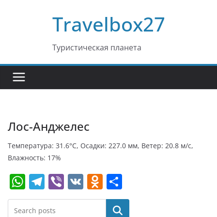
Перейти
Travelbox27
к
содержимому
Туристическая планета
Лос-Анджелес
Температура: 31.6°C, Осадки: 227.0 мм, Ветер: 20.8 м/с,
Влажность: 17%
W
T
Vi
V
O
О
h
el
b
K
d
т
at
e
er
n
п
Поиск