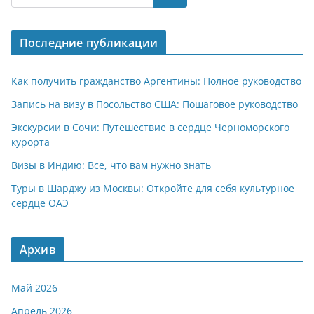
s
gr
o
р
A
a
kl
а
Последние публикации
p
m
a
в
p
ss
и
Как получить гражданство Аргентины: Полное руководство
ni
т
Запись на визу в Посольство США: Пошаговое руководство
ki
ь
Экскурсии в Сочи: Путешествие в сердце Черноморского
курорта
Визы в Индию: Все, что вам нужно знать
Туры в Шарджу из Москвы: Откройте для себя культурное
сердце ОАЭ
Архив
Май 2026
Апрель 2026