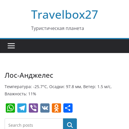
Перейти
Travelbox27
к
содержимому
Туристическая планета
Лос-Анджелес
Температура: -25.7°C, Осадки: 97.8 мм, Ветер: 1.5 м/с,
Влажность: 11%
W
T
Vi
V
O
О
h
el
b
K
d
т
at
e
er
n
п
Поиск