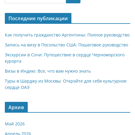
s
gr
o
р
A
a
kl
а
Последние публикации
p
m
a
в
p
ss
и
Как получить гражданство Аргентины: Полное руководство
ni
т
Запись на визу в Посольство США: Пошаговое руководство
ki
ь
Экскурсии в Сочи: Путешествие в сердце Черноморского
курорта
Визы в Индию: Все, что вам нужно знать
Туры в Шарджу из Москвы: Откройте для себя культурное
сердце ОАЭ
Архив
Май 2026
Апрель 2026