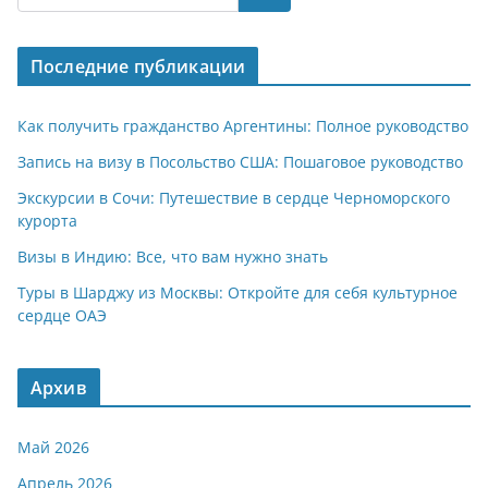
s
gr
o
р
A
a
kl
а
Последние публикации
p
m
a
в
p
ss
и
Как получить гражданство Аргентины: Полное руководство
ni
т
Запись на визу в Посольство США: Пошаговое руководство
ki
ь
Экскурсии в Сочи: Путешествие в сердце Черноморского
курорта
Визы в Индию: Все, что вам нужно знать
Туры в Шарджу из Москвы: Откройте для себя культурное
сердце ОАЭ
Архив
Май 2026
Апрель 2026