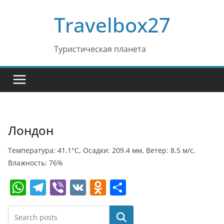
Перейти
Travelbox27
к
содержимому
Туристическая планета
Лондон
Температура: 41.1°C, Осадки: 209.4 мм, Ветер: 8.5 м/с,
Влажность: 76%
W
T
Vi
V
O
О
h
el
b
K
d
т
at
e
er
n
п
Поиск