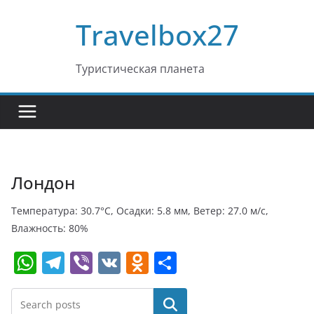
Перейти
Travelbox27
к
содержимому
Туристическая планета
Лондон
Температура: 30.7°C, Осадки: 5.8 мм, Ветер: 27.0 м/с,
Влажность: 80%
W
T
Vi
V
O
О
h
el
b
K
d
т
at
e
er
n
п
Поиск