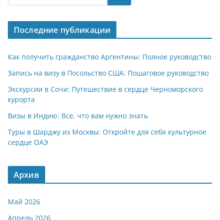
s
gr
o
р
A
a
kl
а
Последние публикации
p
m
a
в
p
ss
и
Как получить гражданство Аргентины: Полное руководство
ni
т
Запись на визу в Посольство США: Пошаговое руководство
ki
ь
Экскурсии в Сочи: Путешествие в сердце Черноморского
курорта
Визы в Индию: Все, что вам нужно знать
Туры в Шарджу из Москвы: Откройте для себя культурное
сердце ОАЭ
Архив
Май 2026
Апрель 2026