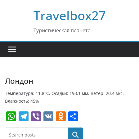
Перейти
Travelbox27
к
содержимому
Туристическая планета
Лондон
Температура: 11.8°C, Осадки: 193.1 мм, Ветер: 20.4 м/с,
Влажность: 45%
W
T
Vi
V
O
О
h
el
b
K
d
т
at
e
er
n
п
Поиск