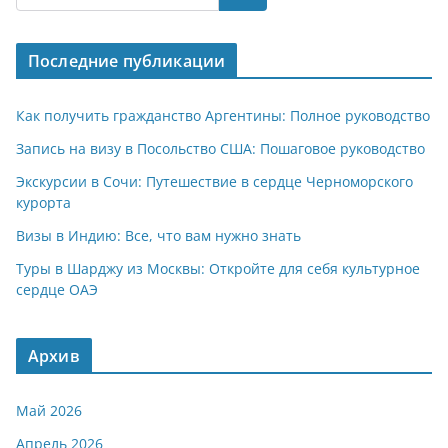
s
gr
o
р
A
a
kl
а
Последние публикации
p
m
a
в
p
ss
и
Как получить гражданство Аргентины: Полное руководство
ni
т
Запись на визу в Посольство США: Пошаговое руководство
ki
ь
Экскурсии в Сочи: Путешествие в сердце Черноморского
курорта
Визы в Индию: Все, что вам нужно знать
Туры в Шарджу из Москвы: Откройте для себя культурное
сердце ОАЭ
Архив
Май 2026
Апрель 2026