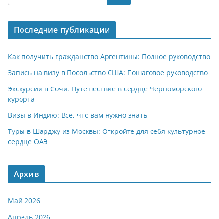
s
gr
o
р
A
a
kl
а
Последние публикации
p
m
a
в
p
ss
и
Как получить гражданство Аргентины: Полное руководство
ni
т
Запись на визу в Посольство США: Пошаговое руководство
ki
ь
Экскурсии в Сочи: Путешествие в сердце Черноморского
курорта
Визы в Индию: Все, что вам нужно знать
Туры в Шарджу из Москвы: Откройте для себя культурное
сердце ОАЭ
Архив
Май 2026
Апрель 2026