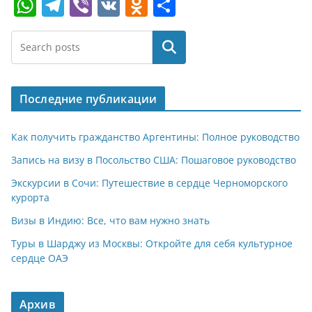
W
T
Vi
V
O
О
h
el
b
K
d
т
at
e
er
n
п
Поиск
s
gr
o
р
A
a
kl
а
Последние публикации
p
m
a
в
p
ss
и
Как получить гражданство Аргентины: Полное руководство
ni
т
Запись на визу в Посольство США: Пошаговое руководство
ki
ь
Экскурсии в Сочи: Путешествие в сердце Черноморского
курорта
Визы в Индию: Все, что вам нужно знать
Туры в Шарджу из Москвы: Откройте для себя культурное
сердце ОАЭ
Архив