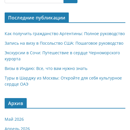
s
gr
o
р
A
a
kl
а
Последние публикации
p
m
a
в
p
ss
и
Как получить гражданство Аргентины: Полное руководство
ni
т
Запись на визу в Посольство США: Пошаговое руководство
ki
ь
Экскурсии в Сочи: Путешествие в сердце Черноморского
курорта
Визы в Индию: Все, что вам нужно знать
Туры в Шарджу из Москвы: Откройте для себя культурное
сердце ОАЭ
Архив
Май 2026
Апрель 2026