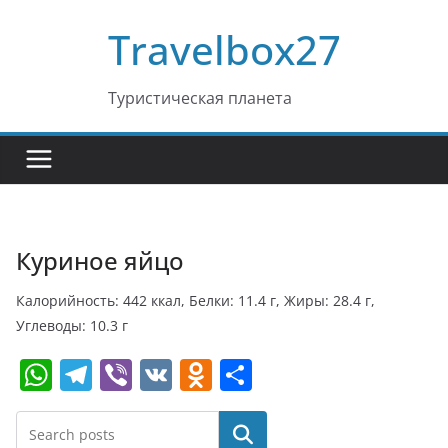
Перейти
Travelbox27
к
содержимому
Туристическая планета
Куриное яйцо
Калорийность: 442 ккал, Белки: 11.4 г, Жиры: 28.4 г,
Углеводы: 10.3 г
W
T
Vi
V
O
О
h
el
b
K
d
т
at
e
er
n
п
Поиск