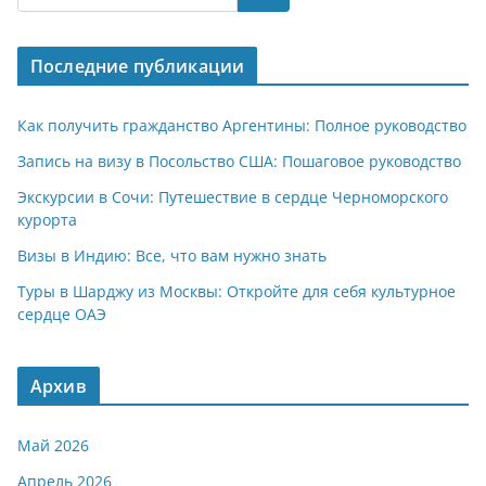
s
gr
o
р
A
a
kl
а
Последние публикации
p
m
a
в
p
ss
и
Как получить гражданство Аргентины: Полное руководство
ni
т
Запись на визу в Посольство США: Пошаговое руководство
ki
ь
Экскурсии в Сочи: Путешествие в сердце Черноморского
курорта
Визы в Индию: Все, что вам нужно знать
Туры в Шарджу из Москвы: Откройте для себя культурное
сердце ОАЭ
Архив
Май 2026
Апрель 2026