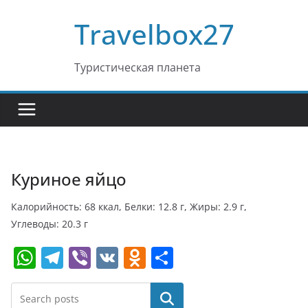
Перейти
Travelbox27
к
содержимому
Туристическая планета
Куриное яйцо
Калорийность: 68 ккал, Белки: 12.8 г, Жиры: 2.9 г,
Углеводы: 20.3 г
W
T
Vi
V
O
О
h
el
b
K
d
т
at
e
er
n
п
Поиск