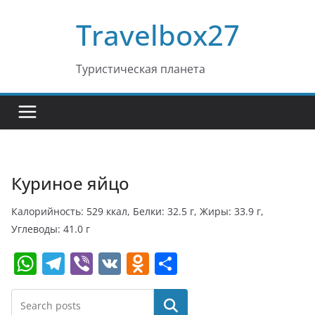
Перейти
Travelbox27
к
содержимому
Туристическая планета
Куриное яйцо
Калорийность: 529 ккал, Белки: 32.5 г, Жиры: 33.9 г,
Углеводы: 41.0 г
W
T
Vi
V
O
О
h
el
b
K
d
т
at
e
er
n
п
Поиск