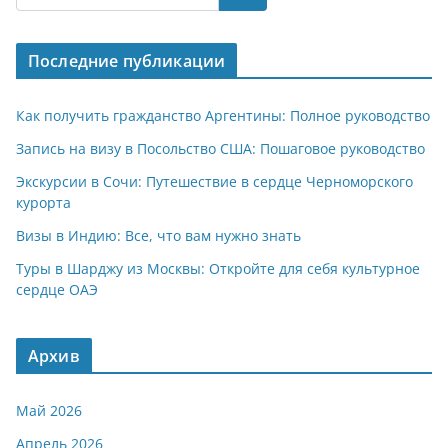
s
gr
o
р
A
a
kl
а
Последние публикации
p
m
a
в
p
ss
и
Как получить гражданство Аргентины: Полное руководство
ni
т
Запись на визу в Посольство США: Пошаговое руководство
ki
ь
Экскурсии в Сочи: Путешествие в сердце Черноморского
курорта
Визы в Индию: Все, что вам нужно знать
Туры в Шарджу из Москвы: Откройте для себя культурное
сердце ОАЭ
Архив
Май 2026
Апрель 2026