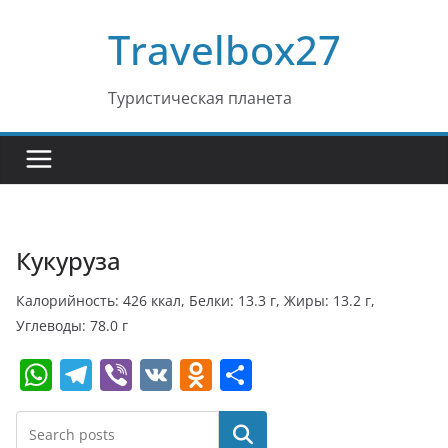
Перейти
Travelbox27
к
содержимому
Туристическая планета
Кукуруза
Калорийность: 426 ккал, Белки: 13.3 г, Жиры: 13.2 г,
Углеводы: 78.0 г
W
T
Vi
V
O
О
h
el
b
K
d
т
at
e
er
n
п
Поиск