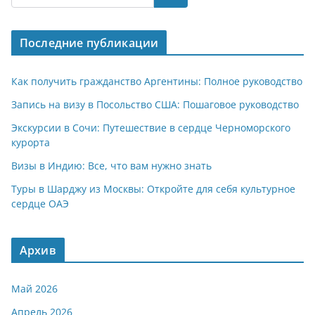
s
gr
o
р
A
a
kl
а
Последние публикации
p
m
a
в
p
ss
и
Как получить гражданство Аргентины: Полное руководство
ni
т
Запись на визу в Посольство США: Пошаговое руководство
ki
ь
Экскурсии в Сочи: Путешествие в сердце Черноморского
курорта
Визы в Индию: Все, что вам нужно знать
Туры в Шарджу из Москвы: Откройте для себя культурное
сердце ОАЭ
Архив
Май 2026
Апрель 2026