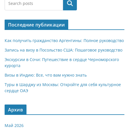
at
e
er
n
п
Поиск
s
gr
o
р
A
a
kl
а
Последние публикации
p
m
a
в
p
ss
и
Как получить гражданство Аргентины: Полное руководство
ni
т
Запись на визу в Посольство США: Пошаговое руководство
ki
ь
Экскурсии в Сочи: Путешествие в сердце Черноморского
курорта
Визы в Индию: Все, что вам нужно знать
Туры в Шарджу из Москвы: Откройте для себя культурное
сердце ОАЭ
Архив
Май 2026