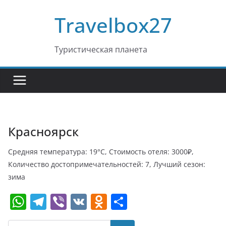
Перейти
Travelbox27
к
содержимому
Туристическая планета
Красноярск
Средняя температура: 19°C, Стоимость отеля: 3000₽,
Количество достопримечательностей: 7, Лучший сезон:
зима
W
T
Vi
V
O
О
h
el
b
K
d
т