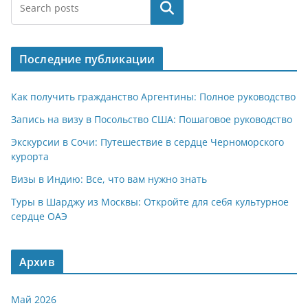
at
e
er
n
п
Поиск
s
gr
o
р
A
a
kl
а
Последние публикации
p
m
a
в
p
ss
и
Как получить гражданство Аргентины: Полное руководство
ni
т
Запись на визу в Посольство США: Пошаговое руководство
ki
ь
Экскурсии в Сочи: Путешествие в сердце Черноморского
курорта
Визы в Индию: Все, что вам нужно знать
Туры в Шарджу из Москвы: Откройте для себя культурное
сердце ОАЭ
Архив
Май 2026