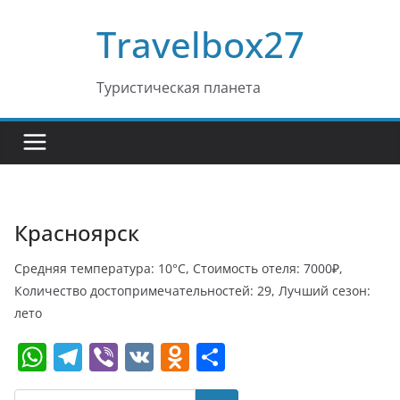
Перейти
Travelbox27
к
содержимому
Туристическая планета
Красноярск
Средняя температура: 10°C, Стоимость отеля: 7000₽,
Количество достопримечательностей: 29, Лучший сезон:
лето
W
T
Vi
V
O
О
h
el
b
K
d
т