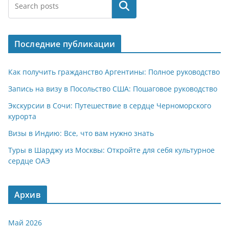
at
e
er
n
п
Поиск
s
gr
o
р
A
a
kl
а
Последние публикации
p
m
a
в
p
ss
и
Как получить гражданство Аргентины: Полное руководство
ni
т
Запись на визу в Посольство США: Пошаговое руководство
ki
ь
Экскурсии в Сочи: Путешествие в сердце Черноморского
курорта
Визы в Индию: Все, что вам нужно знать
Туры в Шарджу из Москвы: Откройте для себя культурное
сердце ОАЭ
Архив
Май 2026