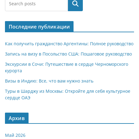
at
e
er
n
п
Поиск
s
gr
o
р
A
a
kl
а
Последние публикации
p
m
a
в
p
ss
и
Как получить гражданство Аргентины: Полное руководство
ni
т
Запись на визу в Посольство США: Пошаговое руководство
ki
ь
Экскурсии в Сочи: Путешествие в сердце Черноморского
курорта
Визы в Индию: Все, что вам нужно знать
Туры в Шарджу из Москвы: Откройте для себя культурное
сердце ОАЭ
Архив
Май 2026