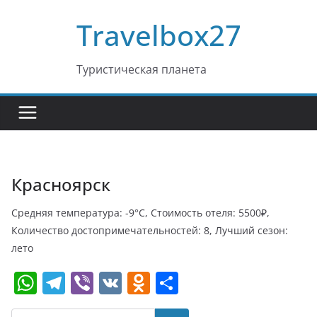
Перейти
Travelbox27
к
содержимому
Туристическая планета
Красноярск
Средняя температура: -9°C, Стоимость отеля: 5500₽,
Количество достопримечательностей: 8, Лучший сезон:
лето
W
T
Vi
V
O
О
h
el
b
K
d
т