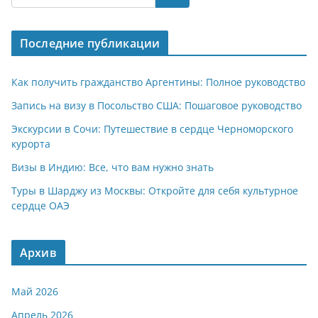
s
gr
o
р
A
a
kl
а
Последние публикации
p
m
a
в
p
ss
и
Как получить гражданство Аргентины: Полное руководство
ni
т
Запись на визу в Посольство США: Пошаговое руководство
ki
ь
Экскурсии в Сочи: Путешествие в сердце Черноморского
курорта
Визы в Индию: Все, что вам нужно знать
Туры в Шарджу из Москвы: Откройте для себя культурное
сердце ОАЭ
Архив
Май 2026
Апрель 2026