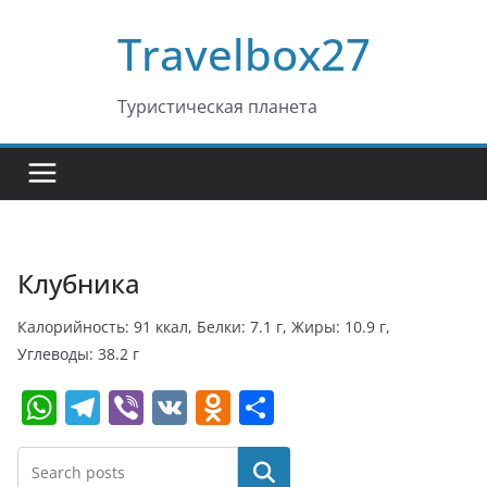
Перейти
Travelbox27
к
содержимому
Туристическая планета
Клубника
Калорийность: 91 ккал, Белки: 7.1 г, Жиры: 10.9 г,
Углеводы: 38.2 г
W
T
Vi
V
O
О
h
el
b
K
d
т
at
e
er
n
п
Поиск