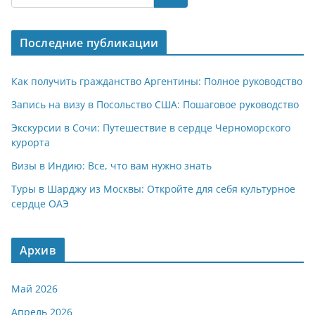
s
gr
o
р
A
a
kl
а
Последние публикации
p
m
a
в
p
ss
и
Как получить гражданство Аргентины: Полное руководство
ni
т
Запись на визу в Посольство США: Пошаговое руководство
ki
ь
Экскурсии в Сочи: Путешествие в сердце Черноморского
курорта
Визы в Индию: Все, что вам нужно знать
Туры в Шарджу из Москвы: Откройте для себя культурное
сердце ОАЭ
Архив
Май 2026
Апрель 2026