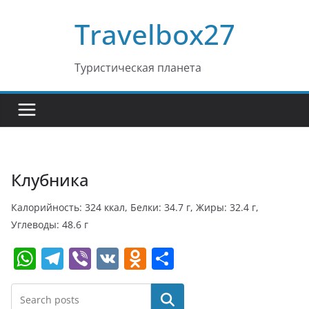
Перейти
Travelbox27
к
содержимому
Туристическая планета
Клубника
Калорийность: 324 ккал, Белки: 34.7 г, Жиры: 32.4 г,
Углеводы: 48.6 г
W
T
Vi
V
O
О
h
el
b
K
d
т
at
e
er
n
п
Поиск