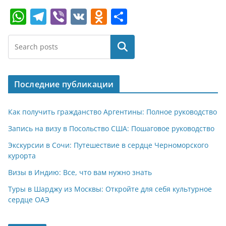
W
T
Vi
V
O
О
h
el
b
K
d
т
at
e
er
n
п
Поиск
s
gr
o
р
A
a
kl
а
Последние публикации
p
m
a
в
p
ss
и
Как получить гражданство Аргентины: Полное руководство
ni
т
Запись на визу в Посольство США: Пошаговое руководство
ki
ь
Экскурсии в Сочи: Путешествие в сердце Черноморского
курорта
Визы в Индию: Все, что вам нужно знать
Туры в Шарджу из Москвы: Откройте для себя культурное
сердце ОАЭ