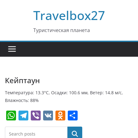
Перейти
Travelbox27
к
содержимому
Туристическая планета
Кейптаун
Температура: 13.3°C, Осадки: 100.6 мм, Ветер: 14.8 м/с,
Влажность: 88%
W
T
Vi
V
O
О
h
el
b
K
d
т
at
e
er
n
п
Поиск