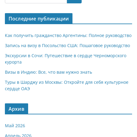
s
gr
o
р
A
a
kl
а
Последние публикации
p
m
a
в
p
ss
и
Как получить гражданство Аргентины: Полное руководство
ni
т
Запись на визу в Посольство США: Пошаговое руководство
ki
ь
Экскурсии в Сочи: Путешествие в сердце Черноморского
курорта
Визы в Индию: Все, что вам нужно знать
Туры в Шарджу из Москвы: Откройте для себя культурное
сердце ОАЭ
Архив
Май 2026
Апрель 2026