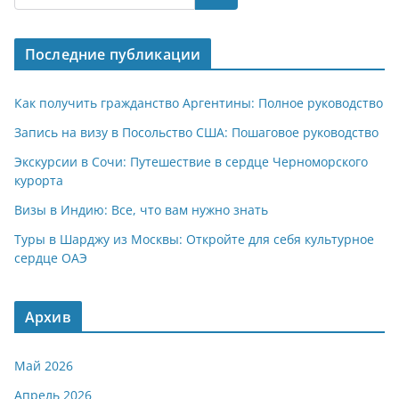
s
gr
o
р
A
a
kl
а
Последние публикации
p
m
a
в
p
ss
и
Как получить гражданство Аргентины: Полное руководство
ni
т
Запись на визу в Посольство США: Пошаговое руководство
ki
ь
Экскурсии в Сочи: Путешествие в сердце Черноморского
курорта
Визы в Индию: Все, что вам нужно знать
Туры в Шарджу из Москвы: Откройте для себя культурное
сердце ОАЭ
Архив
Май 2026
Апрель 2026