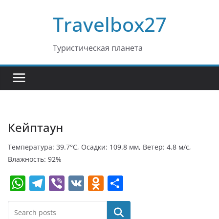
Перейти
Travelbox27
к
содержимому
Туристическая планета
Кейптаун
Температура: 39.7°C, Осадки: 109.8 мм, Ветер: 4.8 м/с,
Влажность: 92%
W
T
Vi
V
O
О
h
el
b
K
d
т
at
e
er
n
п
Поиск