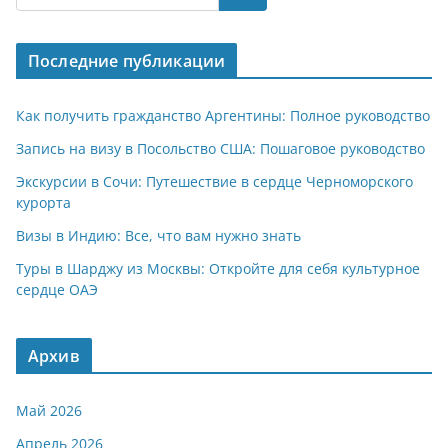
s
gr
o
р
A
a
kl
а
Последние публикации
p
m
a
в
p
ss
и
Как получить гражданство Аргентины: Полное руководство
ni
т
Запись на визу в Посольство США: Пошаговое руководство
ki
ь
Экскурсии в Сочи: Путешествие в сердце Черноморского
курорта
Визы в Индию: Все, что вам нужно знать
Туры в Шарджу из Москвы: Откройте для себя культурное
сердце ОАЭ
Архив
Май 2026
Апрель 2026