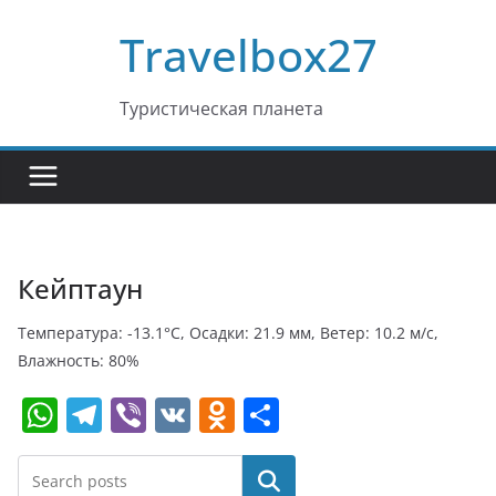
Перейти
Travelbox27
к
содержимому
Туристическая планета
Кейптаун
Температура: -13.1°C, Осадки: 21.9 мм, Ветер: 10.2 м/с,
Влажность: 80%
W
T
Vi
V
O
О
h
el
b
K
d
т
at
e
er
n
п
Поиск