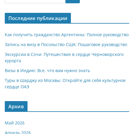
s
gr
o
р
A
a
kl
а
Последние публикации
p
m
a
в
p
ss
и
Как получить гражданство Аргентины: Полное руководство
ni
т
Запись на визу в Посольство США: Пошаговое руководство
ki
ь
Экскурсии в Сочи: Путешествие в сердце Черноморского
курорта
Визы в Индию: Все, что вам нужно знать
Туры в Шарджу из Москвы: Откройте для себя культурное
сердце ОАЭ
Архив
Май 2026
Апрель 2026