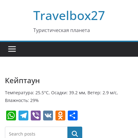
Перейти
Travelbox27
к
содержимому
Туристическая планета
Кейптаун
Температура: 25.5°C, Осадки: 39.2 мм, Ветер: 2.9 м/с,
Влажность: 29%
W
T
Vi
V
O
О
h
el
b
K
d
т
at
e
er
n
п
Поиск