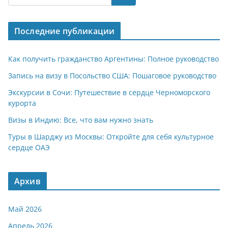
s
gr
o
р
A
a
kl
а
Последние публикации
p
m
a
в
p
ss
и
Как получить гражданство Аргентины: Полное руководство
ni
т
Запись на визу в Посольство США: Пошаговое руководство
ki
ь
Экскурсии в Сочи: Путешествие в сердце Черноморского
курорта
Визы в Индию: Все, что вам нужно знать
Туры в Шарджу из Москвы: Откройте для себя культурное
сердце ОАЭ
Архив
Май 2026
Апрель 2026