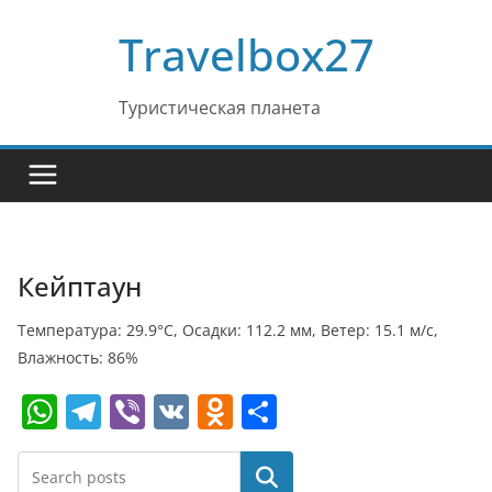
Перейти
Travelbox27
к
содержимому
Туристическая планета
Кейптаун
Температура: 29.9°C, Осадки: 112.2 мм, Ветер: 15.1 м/с,
Влажность: 86%
W
T
Vi
V
O
О
h
el
b
K
d
т
at
e
er
n
п
Поиск