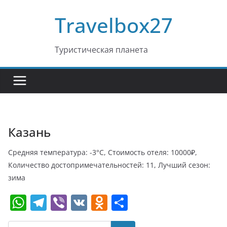
Перейти
Travelbox27
к
содержимому
Туристическая планета
Казань
Средняя температура: -3°C, Стоимость отеля: 10000₽,
Количество достопримечательностей: 11, Лучший сезон:
зима
W
T
Vi
V
O
О
h
el
b
K
d
т