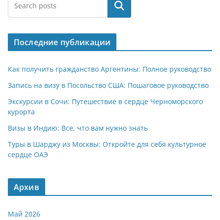
at
e
er
n
п
Поиск
s
gr
o
р
A
a
kl
а
Последние публикации
p
m
a
в
p
ss
и
Как получить гражданство Аргентины: Полное руководство
ni
т
Запись на визу в Посольство США: Пошаговое руководство
ki
ь
Экскурсии в Сочи: Путешествие в сердце Черноморского
курорта
Визы в Индию: Все, что вам нужно знать
Туры в Шарджу из Москвы: Откройте для себя культурное
сердце ОАЭ
Архив
Май 2026