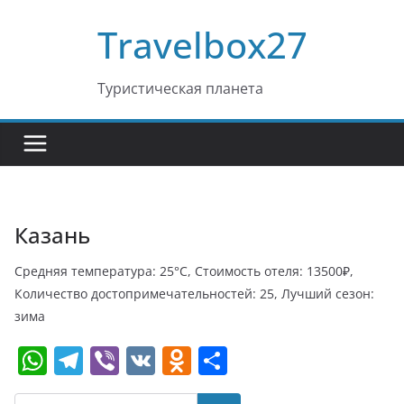
Перейти
Travelbox27
к
содержимому
Туристическая планета
Казань
Средняя температура: 25°C, Стоимость отеля: 13500₽,
Количество достопримечательностей: 25, Лучший сезон:
зима
W
T
Vi
V
O
О
h
el
b
K
d
т