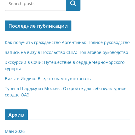
at
e
er
n
п
Поиск
s
gr
o
р
A
a
kl
а
Последние публикации
p
m
a
в
p
ss
и
Как получить гражданство Аргентины: Полное руководство
ni
т
Запись на визу в Посольство США: Пошаговое руководство
ki
ь
Экскурсии в Сочи: Путешествие в сердце Черноморского
курорта
Визы в Индию: Все, что вам нужно знать
Туры в Шарджу из Москвы: Откройте для себя культурное
сердце ОАЭ
Архив
Май 2026