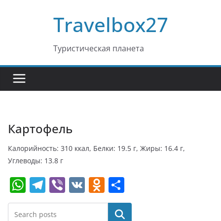
Перейти
Travelbox27
к
содержимому
Туристическая планета
Картофель
Калорийность: 310 ккал, Белки: 19.5 г, Жиры: 16.4 г,
Углеводы: 13.8 г
W
T
Vi
V
O
О
h
el
b
K
d
т
at
e
er
n
п
Поиск