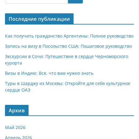
s
gr
o
р
A
a
kl
а
Последние публикации
p
m
a
в
p
ss
и
Как получить гражданство Аргентины: Полное руководство
ni
т
Запись на визу в Посольство США: Пошаговое руководство
ki
ь
Экскурсии в Сочи: Путешествие в сердце Черноморского
курорта
Визы в Индию: Все, что вам нужно знать
Туры в Шарджу из Москвы: Откройте для себя культурное
сердце ОАЭ
Архив
Май 2026
Апрель 2026