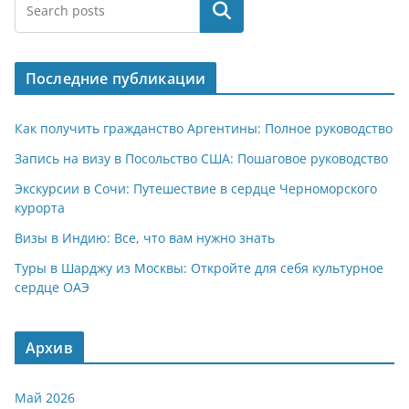
at
e
er
n
п
Поиск
s
gr
o
р
A
a
kl
а
Последние публикации
p
m
a
в
p
ss
и
Как получить гражданство Аргентины: Полное руководство
ni
т
Запись на визу в Посольство США: Пошаговое руководство
ki
ь
Экскурсии в Сочи: Путешествие в сердце Черноморского
курорта
Визы в Индию: Все, что вам нужно знать
Туры в Шарджу из Москвы: Откройте для себя культурное
сердце ОАЭ
Архив
Май 2026