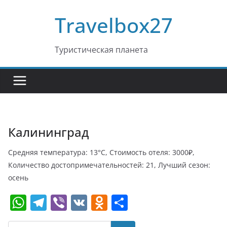
Перейти
Travelbox27
к
содержимому
Туристическая планета
Калининград
Средняя температура: 13°C, Стоимость отеля: 3000₽,
Количество достопримечательностей: 21, Лучший сезон:
осень
W
T
Vi
V
O
О
h
el
b
K
d
т