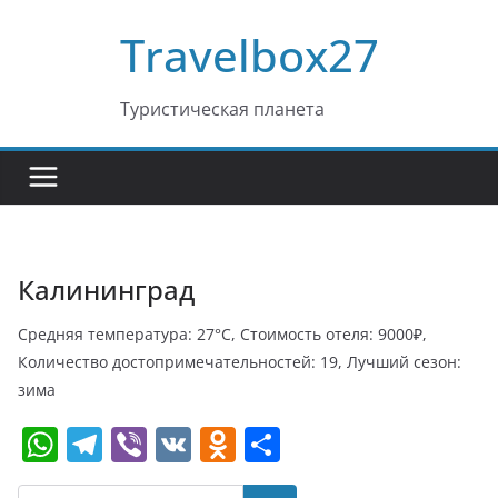
Перейти
Travelbox27
к
содержимому
Туристическая планета
Калининград
Средняя температура: 27°C, Стоимость отеля: 9000₽,
Количество достопримечательностей: 19, Лучший сезон:
зима
W
T
Vi
V
O
О
h
el
b
K
d
т