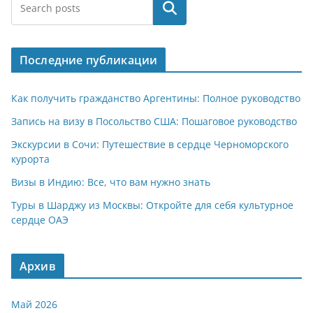
at
e
er
n
п
Поиск
s
gr
o
р
A
a
kl
а
Последние публикации
p
m
a
в
p
ss
и
Как получить гражданство Аргентины: Полное руководство
ni
т
Запись на визу в Посольство США: Пошаговое руководство
ki
ь
Экскурсии в Сочи: Путешествие в сердце Черноморского
курорта
Визы в Индию: Все, что вам нужно знать
Туры в Шарджу из Москвы: Откройте для себя культурное
сердце ОАЭ
Архив
Май 2026